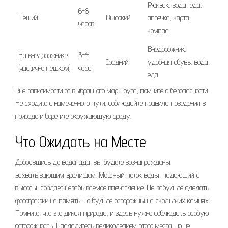
Рюкзак, вода, еда,
6-8
Пеший
Высокий
аптечка, карта,
часов
компас
Внедорожник,
На внедорожнике
3-4
Средний
удобная обувь, вода,
(частично пешком)
часа
еда
Вне зависимости от выбранного маршрута, помните о безопасности.
Не сходите с намеченного пути, соблюдайте правила поведения в
природе и берегите окружающую среду.
Что Ожидать на Месте
Добравшись до водопада, вы будете вознаграждены
захватывающим зрелищем. Мощный поток воды, падающий с
высоты, создает незабываемое впечатление. Не забудьте сделать
фотографии на память, но будьте осторожны на скользких камнях.
Помните, что это дикая природа, и здесь нужно соблюдать особую
осторожность. Насладитесь великолепием этого места, но не