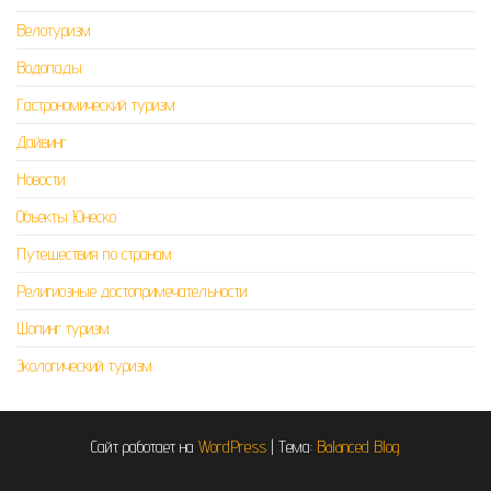
Велотуризм
Водопады
Гастрономический туризм
Дайвинг
Новости
Объекты Юнеско
Путешествия по странам
Религиозные достопримечательности
Шопинг туризм
Экологический туризм
Сайт работает на
WordPress
|
Тема:
Balanced Blog