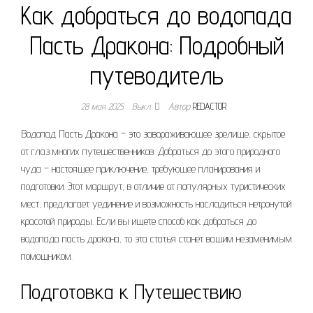
Как добраться до водопада
Пасть Дракона: Подробный
путеводитель
28 мая 2025
Выкл.
Автор
REDACTOR
Водопад Пасть Дракона – это завораживающее зрелище, скрытое
от глаз многих путешественников. Добраться до этого природного
чуда – настоящее приключение, требующее планирования и
подготовки. Этот маршрут, в отличие от популярных туристических
мест, предлагает уединение и возможность насладиться нетронутой
красотой природы. Если вы ищете способ как добраться до
водопада пасть дракона, то эта статья станет вашим незаменимым
помощником.
Подготовка к Путешествию