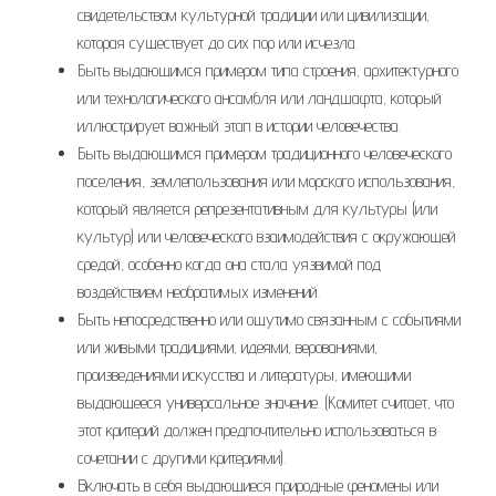
свидетельством культурной традиции или цивилизации,
которая существует до сих пор или исчезла.
Быть выдающимся примером типа строения, архитектурного
или технологического ансамбля или ландшафта, который
иллюстрирует важный этап в истории человечества.
Быть выдающимся примером традиционного человеческого
поселения, землепользования или морского использования,
который является репрезентативным для культуры (или
культур) или человеческого взаимодействия с окружающей
средой, особенно когда она стала уязвимой под
воздействием необратимых изменений.
Быть непосредственно или ощутимо связанным с событиями
или живыми традициями, идеями, верованиями,
произведениями искусства и литературы, имеющими
выдающееся универсальное значение. (Комитет считает, что
этот критерий должен предпочтительно использоваться в
сочетании с другими критериями).
Включать в себя выдающиеся природные феномены или