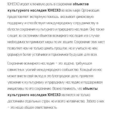
ЮНЕСКО играет ключевую роль в сохранении
объектов
культурного наследия ЮНЕСКО
во всем мире. Организация
предоставляет экспертную помощь, оказывает финансовую
поддержку и способствует международному сотрудничеству в
области сохранения культурного и природного наследия. Она также
следит за состоянием объектов всемирного наследия и в случае
необходимости принимает меры по их защите. Сохранение этих мест
позволяет нам не только ценить прошлое, но и учиться на нем,
формируя более устойчивое и гармоничное будущее для всех.
Сохранение всемирного наследия – это задача, требующая
совместных усилий международного сообщества. Каждый из нас
может внести свой вклад в это благородное дело, проявляя
уважение к культурному и природному наследию и поддерживая
инициативы по его сохранению. Важно понимать, что
объекты
культурного наследия ЮНЕСКО
являются не только
достоянием отдельных стран, но и всего человечества. Забота о них
– это наша общая ответственность.