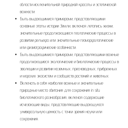
области исключительной природной красоты и эстетической
важности.
Быть выдающимися примерами, представляющими
основные этапы истории Земли, включая летопись жизни,
значительные продолжающиеся геологические процессы в
развитии рельефа или значительные геоморфологические
или физиографические особенности.
Быть выдающимися примерами, представляющими важные
продолжающиеся экологические и биологические процессы в
эволюции и развитии наземных, пресноводных, прибрежных
и морских экосистем и сообществ растений и животных.
Включать в себя наиболее важные и значительные
природные места обитания для сохранения in situ
биологического разнообразия, включая содержащие
исчезающие виды, представляющие выдающуюся
универсальную ценность с точки зрения науки или
сохранения.