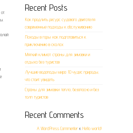
Recent Posts
 от
Как продлить ресурс судового двигателя:
ы.
современные подходы к обслуживанию
телей
Походы в горы: как подготовиться к
приключению в скалах
Мягкий климат: страны для зимовки и
отдыха без туристов
и
Лучшие водопады мира: 10 чудес природы,
е
что стоит увидеть
Страны для зимовки: тепло, безопасно и без
толп туристов
Recent Comments
A WordPress Commenter
к
Hello world!