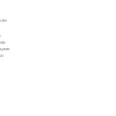
 себя
в
себе
хищения
удо