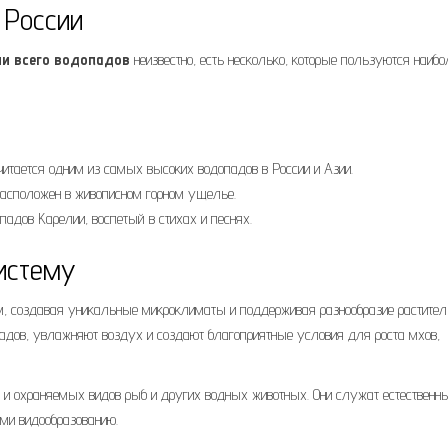
 России
ии всего водопадов
неизвестно, есть несколько, которые пользуются наиб
итается одним из самых высоких водопадов в России и Азии.
асположен в живописном горном ущелье.
адов Карелии, воспетый в стихах и песнях.
истему
, создавая уникальные микроклиматы и поддерживая разнообразие растител
падов, увлажняют воздух и создают благоприятные условия для роста мхов,
 и охраняемых видов рыб и других водных животных. Они служат естественн
ми видообразованию.