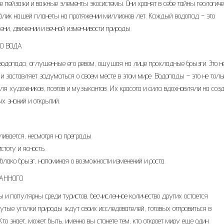
е пейзажи и важные элементы экосистемы. Они хранят в себе тайны геологич
 облик нашей планеты на протяжении миллионов лет. Каждый водопад – это
ни, движении и вечной изменчивости природы.
О ВОДА
о водопада, оглушенные его ревом, ощущая на лице прохладные брызги. Это н
 и заставляет задуматься о своем месте в этом мире. Водопады – это не толь
для художников, поэтов и музыкантов. Их красота и сила вдохновляли на соз
х знаний и открытий.
ливается, несмотря на преграды.
тоту и ясность.
блако брызг, напоминая о возможности изменений и роста.
ДАННОГО
ы и популярны среди туристов, бесчисленное количество других остается
онутые уголки природы ждут своих исследователей, готовых отправиться в
о знает, может быть, именно вы станете тем, кто откроет миру еще один