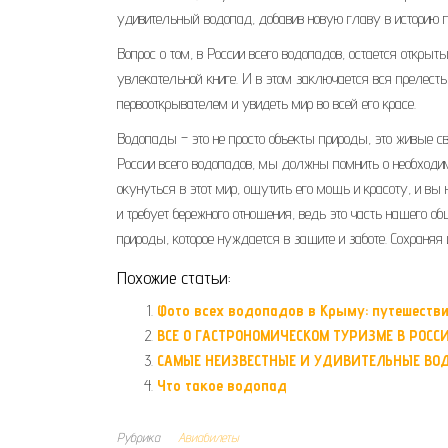
удивительный водопад, добавив новую главу в историю 
Вопрос о том, в России всего водопадов, остается откры
увлекательной книге. И в этом заключается вся прелесть
первооткрывателем и увидеть мир во всей его красе.
Водопады – это не просто объекты природы, это живые с
России всего водопадов, мы должны помнить о необходи
окунуться в этот мир, ощутить его мощь и красоту, и вы 
и требует бережного отношения, ведь это часть нашего о
природы, которое нуждается в защите и заботе. Сохраня
Похожие статьи:
Фото всех водопадов в Крыму: путешеств
ВСЕ О ГАСТРОНОМИЧЕСКОМ ТУРИЗМЕ В РОСС
САМЫЕ НЕИЗВЕСТНЫЕ И УДИВИТЕЛЬНЫЕ В
Что такое водопад
Рубрика
Авиабилеты