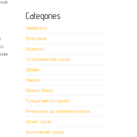
еской
Categories
Авиабилеты
Велотуризм
е
ко
Водопады
дание
Гастрономический туризм
Дайвинг
Новости
Объекты Юнеско
Путешествия по странам
Религиозные достопримечательности
Шопинг туризм
Экологический туризм