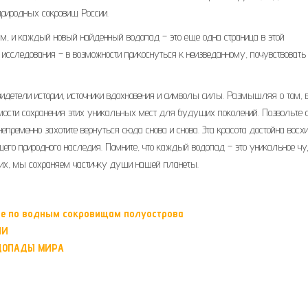
природных сокровищ России.
тым, и каждый новый найденный водопад – это еще одна страница в этой
 исследования – в возможности прикоснуться к неизведанному, почувствовать
видетели истории, источники вдохновения и символы силы. Размышляя о том, 
мости сохранения этих уникальных мест для будущих поколений. Позвольте 
непременно захотите вернуться сюда снова и снова. Эта красота достойна вос
бщего природного наследия. Помните, что каждый водопад – это уникальное ч
я их, мы сохраняем частичку души нашей планеты.
ие по водным сокровищам полуострова
ИИ
ОДОПАДЫ МИРА