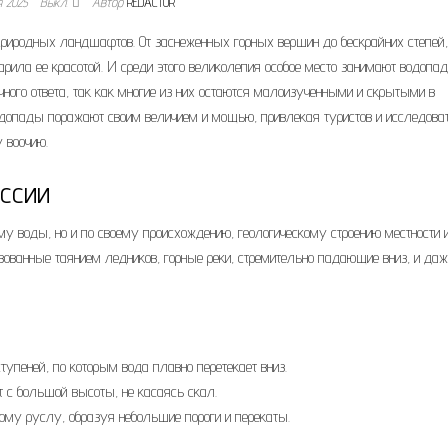
я 2025
Выкл.
Автор
REDACTOR
природных ландшафтов. От заснеженных горных вершин до бескрайних степей,
арила ее красотой. И среди этого великолепия особое место занимают водопад
очного ответа, так как многие из них остаются малоизученными и скрытыми в
допады поражают своим величием и мощью, привлекая туристов и исследова
 воочию.
ссии
му воды, но и по своему происхождению, геологическому строению местности 
ванные таянием ледников, горные реки, стремительно падающие вниз, и даж
тупеней, по которым вода плавно перетекает вниз.
 с большой высоты, не касаясь скал.
ому руслу, образуя небольшие пороги и перекаты.