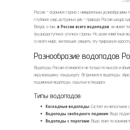
2 ма
Россия – огромная страна с невероятным разнообразием 
глубоких озер до бурных рек – природа России щедро од
Вопрос о том,
в России всего водопадов
, не имеет т
труднодоступных уголках страны. Но даже известные во
со всего мира, желающих увидеть эту природную красоту
Разнообразие водопадов Ро
Водопады России отличаются не только по высоте и объе
окружающему ландшафту. Встречаются водопады, образо
подземные водопады, скрытые в пещерах.
Типы водопадов:
Каскадные водопады:
Состоят из нескольких с
Водопады свободного падения:
Вода падает
Водопады с порогами:
Вода течет по каменист