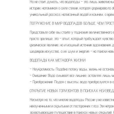
Но не стоит думать, что водопады – это лишь живописны
истории, напоминая о силе стихии, которая формировала
уникальный рассказ, написанный водой и камнем, о време
ПОГРУЖЕНИЕ В МИР ВОДОПАДОВ: БОЛЬШЕ, ЧЕМ ПРОСТ
Представьте себе: вы стоите у подножия величественног
просто зрелище, это – опыт, который пробуждает чувства
физическое явление, но и мощный источник вдохновения 
шедевров искусства, а их шум и энергия – на поиски новы
ВОДОПАДЫ КАК МЕТАФОРА ЖИЗНИ:
– Неукротимость: Подобно потоку воды, жизнь не останав
– Очищение: Вода смывает все лишнее, оставляя лишь чис
– Преображение: Падая с высоты, вода преобразуется в о
ОТКРЫТИЕ НОВЫХ ГОРИЗОНТОВ: В ПОИСКАХ НЕИЗВЕ
Несмотря на то, что многие водопады России уже известн
неизученными и скрытыми от посторонних глаз. Эти нетр
захватывающее путешествие в поисках новых открытий. Кт