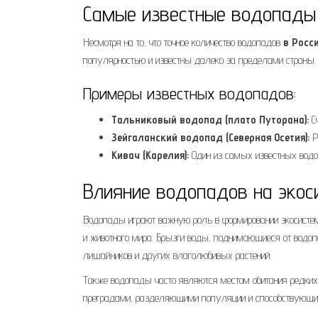
Самые известные водопады
Несмотря на то, что точное количество водопадов
в Росс
популярностью и известны далеко за пределами страны.
Примеры известных водопадов:
Тальниковый водопад (плато Путорана):
Сч
Зейгаланский водопад (Северная Осетия):
Р
Кивач (Карелия):
Один из самых известных водоп
Влияние водопадов на экос
Водопады играют важную роль в формировании экосистем
и животного мира. Брызги воды, поднимающиеся от водо
лишайников и других влаголюбивых растений.
Также водопады часто являются местом обитания редких
преградами, разделяющими популяции и способствующи