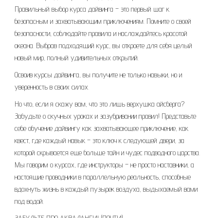
Правильный выбор курса дайвинга – это первый шаг к
безопасным и захватывающим приключениям. Помните о своей
безопасности, соблюдайте правила и наслаждайтесь красотой
океана. Выбрав подходящий курс, вы откроете для себя целый
новый мир, полный удивительных открытий.
Освоив курсы дайвинга, вы получите не только навыки, но и
уверенность в своих силах.
Но что, если я скажу вам, что это лишь верхушка айсберга?
Забудьте о скучных уроках и зазубривании правил! Представьте
себе обучение дайвингу как захватывающее приключение, как
квест, где каждый навык – это ключ к следующей двери, за
которой скрывается еще больше тайн и чудес подводного царства.
Мы говорим о курсах, где инструкторы – не просто наставники, а
настоящие проводники в параллельную реальность, способные
вдохнуть жизнь в каждый пузырек воздуха, выдыхаемый вами
под водой.