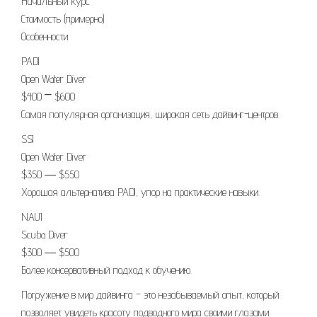
Начальный курс
Стоимость (примерно)
Особенности
PADI
Open Water Diver
$400 ⎻ $600
Самая популярная организация, широкая сеть дайвинг-центров.
SSI
Open Water Diver
$350 ― $550
Хорошая альтернатива PADI, упор на практические навыки.
NAUI
Scuba Diver
$300 ― $500
Более консервативный подход к обучению.
Погружение в мир дайвинга – это незабываемый опыт, который
позволяет увидеть красоту подводного мира своими глазами.