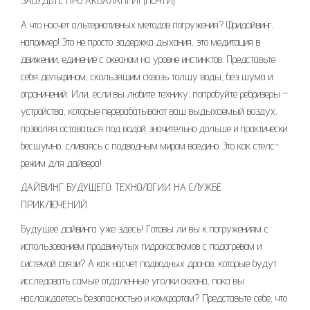
ЗАБУДЬТЕ ПРО АКВАЛАНГИ! (ПОЧТИ)
А что насчет альтернативных методов погружения? Фридайвинг,
например! Это не просто задержка дыхания, это медитация в
движении, единение с океаном на уровне инстинктов. Представьте
себя дельфином, скользящим сквозь толщу воды, без шума и
ограничений. Или, если вы любите технику, попробуйте ребризеры –
устройства, которые перерабатывают ваш выдыхаемый воздух,
позволяя оставаться под водой значительно дольше и практически
бесшумно, сливаясь с подводным миром воедино. Это как стелс-
режим для дайвера!
ДАЙВИНГ БУДУЩЕГО: ТЕХНОЛОГИИ НА СЛУЖБЕ
ПРИКЛЮЧЕНИЙ
Будущее дайвинга уже здесь! Готовы ли вы к погружениям с
использованием продвинутых гидрокостюмов с подогревом и
системой связи? А как насчет подводных дронов, которые будут
исследовать самые отдаленные уголки океана, пока вы
наслаждаетесь безопасностью и комфортом? Представьте себе, что