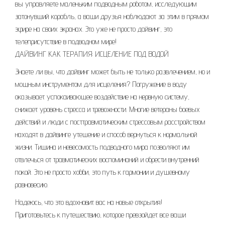
вы управляете маленьким подводным роботом, исследующим
затонувший корабль, а ваши друзья наблюдают за этим в прямом
эфире на своих экранах. Это уже не просто дайвинг, это
телеприсутствие в подводном мире!
ДАЙВИНГ КАК ТЕРАПИЯ: ИСЦЕЛЕНИЕ ПОД ВОДОЙ
Знаете ли вы, что дайвинг может быть не только развлечением, но и
мощным инструментом для исцеления? Погружение в воду
оказывает успокаивающее воздействие на нервную систему,
снижает уровень стресса и тревожности. Многие ветераны боевых
действий и люди с посттравматическим стрессовым расстройством
находят в дайвинге утешение и способ вернуться к нормальной
жизни. Тишина и невесомость подводного мира позволяют им
отвлечься от травматических воспоминаний и обрести внутренний
покой. Это не просто хобби, это путь к гармонии и душевному
равновесию.
Надеюсь, что это вдохновит вас на новые открытия!
Приготовьтесь к путешествию, которое превзойдет все ваши