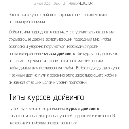
2 мая 2025
Выкл.
Автор
REDACTOR
Вот статья о курсах дайвинга, оформленная в соответствии с
вашими требованиями:
Дайвинг, или подводное плавание, – это увлекательное занятие,
открывающее двери в захватывающий подводный мир. Чтобы
безопасно и уверенно погружаться, необходимо пройти
специализированные
курсы дайвинга
. Эти курсы предоставляют
не только теоретические знания, но и практические навыки,
необходимые для исследования глубин. Выбор подходящего курса
– важный шаг на пути к освоению этого захватывающего хобби, и
он зависит от ваших целей и уровня подготовки.
Типы курсов дайвинга
Существует множество различных
курсов дайвинга
,
предназначенных для разных уровней подготовки и интересов. Вот
некоторые из наиболее распространенных: