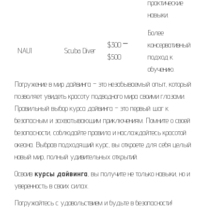
практические
навыки.
Более
$300 ⎻
консервативный
NAUI
Scuba Diver
$500
подход к
обучению.
Погружение в мир дайвинга – это незабываемый опыт, который
позволяет увидеть красоту подводного мира своими глазами.
Правильный выбор курса дайвинга – это первый шаг к
безопасным и захватывающим приключениям. Помните о своей
безопасности, соблюдайте правила и наслаждайтесь красотой
океана. Выбрав подходящий курс, вы откроете для себя целый
новый мир, полный удивительных открытий.
Освоив
курсы дайвинга
, вы получите не только навыки, но и
уверенность в своих силах.
Погружайтесь с удовольствием и будьте в безопасности!