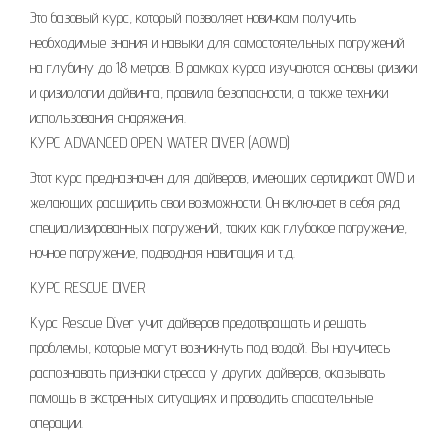
Это базовый курс, который позволяет новичкам получить
необходимые знания и навыки для самостоятельных погружений
на глубину до 18 метров. В рамках курса изучаются основы физики
и физиологии дайвинга, правила безопасности, а также техники
использования снаряжения.
КУРС ADVANCED OPEN WATER DIVER (AOWD)
Этот курс предназначен для дайверов, имеющих сертификат OWD и
желающих расширить свои возможности. Он включает в себя ряд
специализированных погружений, таких как глубокое погружение,
ночное погружение, подводная навигация и т.д.
КУРС RESCUE DIVER
Курс Rescue Diver учит дайверов предотвращать и решать
проблемы, которые могут возникнуть под водой. Вы научитесь
распознавать признаки стресса у других дайверов, оказывать
помощь в экстренных ситуациях и проводить спасательные
операции.