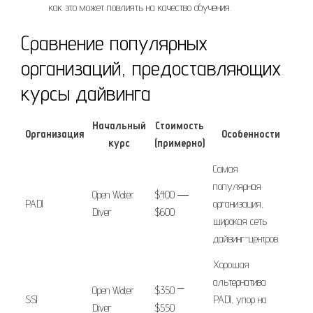
как это может повлиять на качество обучения.
Сравнение популярных
организаций, предоставляющих
курсы дайвинга
Начальный
Стоимость
Организация
Особенности
курс
(примерно)
Самая
популярная
Open Water
$400 ―
PADI
организация,
Diver
$600
широкая сеть
дайвинг-центров.
Хорошая
альтернатива
Open Water
$350 ⎻
SSI
PADI, упор на
Diver
$550