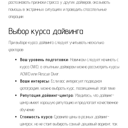
распознавать признаки стресса у других дайверов, оказывать
помощь в экстренных ситуациях и проводить спасательные
операции.
Выбор курса дайвинга
При выборе курса дайвинга следует учитывать несколько
факторов:
Ваш уровень подготовки:
Новичкам следует начинать с
курса OWD, а опытным дайверам можно рассмотреть курсы
AOWD или Rescue Diver.
Ваши интересы:
Если вас интересует подводная
фотография, можно выбрать курс, посвященный этой теме.
Репутация дайвинг-центра:
Убедитесь, что дайвинг-
центр имеет хорошую репутацию и предлагает качественное
обучение.
Стоимость курса:
Сравните цены в разных дайвинг-
центрах, но не стоит выбирать самый дешевый вариант, так