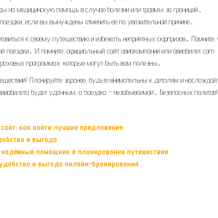
оды на медицинскую помощь в случае болезни или травмы за границей․
ь поездки, если вы вынуждены отменить ее по уважительной причине․
товиться к своему путешествию и избежать неприятных сюрпризов․ Помните, 
ной поездки․ И помните, официальный сайт авиакомпании или авиабилет com
траховых программах, которые могут быть вам полезны․
тешествий! Планируйте заранее, будьте внимательны к деталям и наслаждай
авиабилета будет удачным, а поездка – незабываемой․ Безопасных полетов!
айт: как найти лучшие предложения
добство и выгода
ш надежный помощник в планировании путешествия
 удобство и выгода онлайн-бронирования