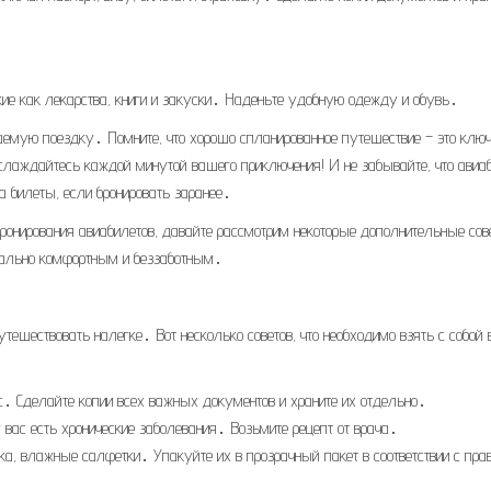
ие как лекарства, книги и закуски․ Наденьте удобную одежду и обувь․
аемую поездку․ Помните, что хорошо спланированное путешествие – это ключ
аждайтесь каждой минутой вашего приключения! И не забывайте, что авиа
 билеты, если бронировать заранее․
ронирования авиабилетов, давайте рассмотрим некоторые дополнительные сов
мально комфортным и беззаботным․
путешествовать налегке․ Вот несколько советов, что необходимо взять с собой 
ис․ Сделайте копии всех важных документов и храните их отдельно․
у вас есть хронические заболевания․ Возьмите рецепт от врача․
ска, влажные салфетки․ Упакуйте их в прозрачный пакет в соответствии с пр