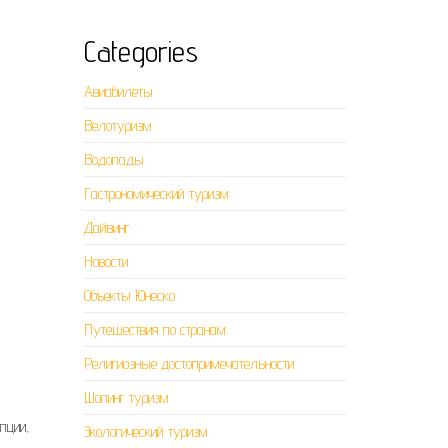
Categories
Авиабилеты
Велотуризм
Водопады
Гастрономический туризм
Дайвинг
Новости
Объекты Юнеско
Путешествия по странам
Религиозные достопримечательности
Шопинг туризм
пции,
Экологический туризм