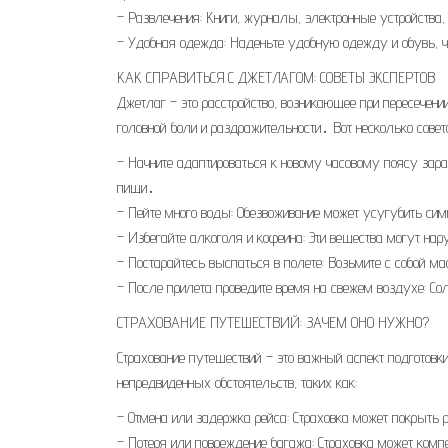
– Развлечения: Книги, журналы, электронные устройств
– Удобная одежда: Наденьте удобную одежду и обувь, ч
КАК СПРАВИТЬСЯ С ДЖЕТЛАГОМ: СОВЕТЫ ЭКСПЕРТОВ
Джетлаг – это расстройство, возникающее при пересечени
головной боли и раздражительности․ Вот несколько совет
– Начните адаптироваться к новому часовому поясу заран
пищи․
– Пейте много воды: Обезвоживание может усугубить с
– Избегайте алкоголя и кофеина: Эти вещества могут на
– Постарайтесь выспаться в полете: Возьмите с собой м
– После прилета проведите время на свежем воздухе: Со
СТРАХОВАНИЕ ПУТЕШЕСТВИЙ: ЗАЧЕМ ОНО НУЖНО?
Страхование путешествий – это важный аспект подготовк
непредвиденных обстоятельств, таких как:
– Отмена или задержка рейса: Страховка может покрыть 
– Потеря или повреждение багажа: Страховка может комп