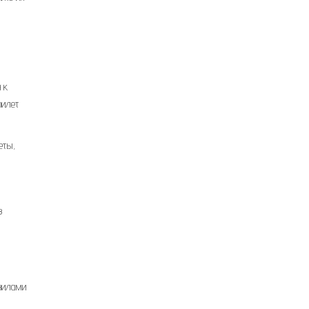
 к
билет
еты,
в
авилами