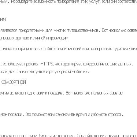
ым․ Рассмотрите возможность приобретения этих услуг, если они соответств
НИЯ
 являются приоритетными для многих путешественников․ Вот несколько совет
нансовых данных и личной информации:
только на официальных сайтах авиакомпаний или проверенных туристически
сайт использует протокол HTTPS, что гарантирует шифрование ваших данных․
оли для своих аккаунтов и регулярно меняйте их․
У КОМФОРТНОЙ
угие аспекты подготовки к поездке․ Вот несколько полезных советов:
е план поездки․ Это поможет вам сэкономить время и избежать стресса․
ключая паспорт, визу, билеты и страховку․ Сделайте копии документов и хран