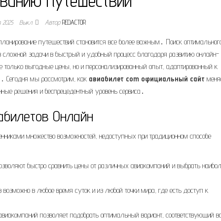
ванию путешествий
я 2025
Выкл.
Автор
REDACTOR
 планирование путешествий становится все более важным․ Поиск оптимальног
з сложной задачи в быстрый и удобный процесс благодаря развитию онлайн-
е только выгодные цены, но и персонализированный опыт, адаптированный к
․ Сегодня мы рассмотрим, как
авиабилет com официальный сайт
меня
нные решения и беспрецедентный уровень сервиса․
абилетов Онлайн
енниками множество возможностей, недоступных при традиционном способе
зволяют быстро сравнить цены от различных авиакомпаний и выбрать наибо
 возможно в любое время суток и из любой точки мира, где есть доступ к
 авиакомпаний позволяет подобрать оптимальный вариант, соответствующий 