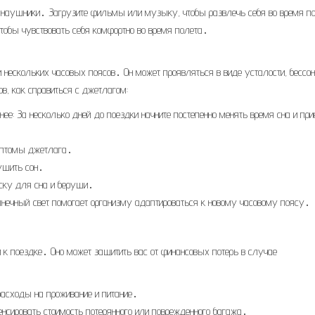
а, наушники․ Загрузите фильмы или музыку, чтобы развлечь себя во время п
тобы чувствовать себя комфортно во время полета․
и нескольких часовых поясов․ Он может проявляться в виде усталости, бессо
ов, как справиться с джетлагом:
ее: За несколько дней до поездки начните постепенно менять время сна и пр
имптомы джетлага․
рушить сон․
аску для сна и беруши․
лнечный свет помогает организму адаптироваться к новому часовому поясу․
и к поездке․ Оно может защитить вас от финансовых потерь в случае
расходы на проживание и питание․
енсировать стоимость потерянного или поврежденного багажа․