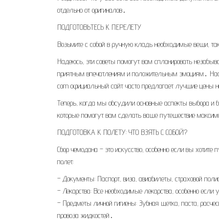
отдельно от оригиналов․
ПОДГОТОВЬТЕСЬ К ПЕРЕЛЕТУ
Возьмите с собой в ручную кладь необходимые вещи, так
Надеюсь, эти советы помогут вам спланировать незабыв
приятным впечатлениям и положительным эмоциям․ Насл
com официальный сайт часто предлагает лучшие цены на
Теперь, когда мы обсудили основные аспекты выбора и б
которые помогут вам сделать ваше путешествие макси
ПОДГОТОВКА К ПОЛЕТУ: ЧТО ВЗЯТЬ С СОБОЙ?
Сбор чемодана – это искусство, особенно если вы хотите 
полет:
– Документы: Паспорт, виза, авиабилеты, страховой пол
– Лекарства: Все необходимые лекарства, особенно если 
– Предметы личной гигиены: Зубная щетка, паста, расче
провоза жидкостей․