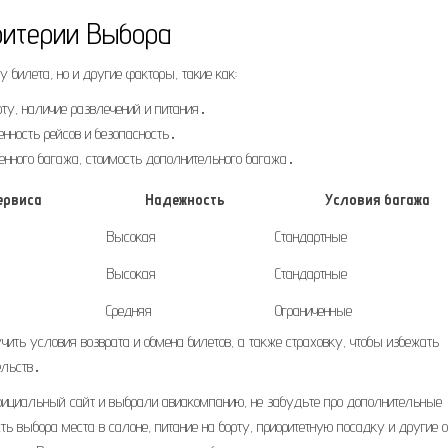
ритерии Выбора
 билета, но и другие факторы, такие как:
ту, наличие развлечений и питания․
нность рейсов и безопасность․
енного багажа, стоимость дополнительного багажа․
ервиса
Надежность
Условия багажа
Высокая
Стандартные
Высокая
Стандартные
Средняя
Ограниченные
чить условия возврата и обмена билетов, а также страховку, чтобы избежать
ельств․
фициальный сайт и выбрали авиакомпанию, не забудьте про дополнительные
 выбора места в салоне, питание на борту, приоритетную посадку и другие о