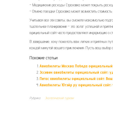
– Медицинские расходы: Страховка может покрыть расх
– Отмена поездки: Страховка может возместить стоимост
Учитывая все эти советы, вы сможете максимально подго
тщательное планирование – это залог успешной и прият
официальный сайт часто предоставляют информацию о с
В завершение, хочу пожелать вам легких и приятных пу
каждой минутой вашего приключения; Пусть ваш выбор 
Похожие статьи:
Авиабилеты Москва Победа официальный с
Эссевен авиабилеты официальный сайт: у
Пегас авиабилеты официальный сайт: Ва
Авиабилеты Ютэйр ру официальный сайт:
Рубрика
Экологический туризм