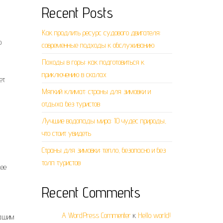
Recent Posts
Как продлить ресурс судового двигателя:
о
современные подходы к обслуживанию
Походы в горы: как подготовиться к
приключению в скалах
ет
Мягкий климат: страны для зимовки и
отдыха без туристов
Лучшие водопады мира: 10 чудес природы,
что стоит увидеть
Страны для зимовки: тепло, безопасно и без
толп туристов
лее
Recent Comments
A WordPress Commenter
к
Hello world!
вашим