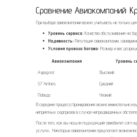
Сравнение Авиакомпаний: К
При выборе авиакомпании важно учитывать не только цену
Уровень сервиса:
Качество обслуживания на бор
Надежность:
Репутация авиакомпании, своевреме
Условия провоза багажа:
Размер и вес разреш
Авиакомпания
Уровень с
Аэрофлот
Высокий
S7 Airlines
Средний
Победа
Низкий
В середине процесса бронирования важно внимательно изу
неприятных сюрпризов в случае непредвиденных обстоят
После того, как вы нашли подходящий авиабилет com о
услуги․ Некоторые авиакомпании предлагают возможность