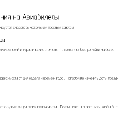
ния на Авиабилеты
ндуется следовать нескольким простым советам:
ов
иакомпаний и туристических агентств, что позволяет быстро найти наиболее
зависимости от дня недели и времени года․ Попробуйте изменить даты поездк
ают скидки и акции своим подписчикам․ Подпишитесь на рассылки, чтобы быт