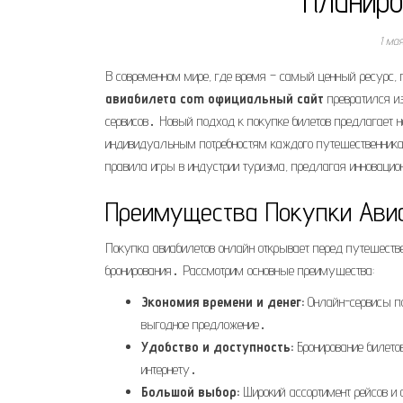
планиро
1 ма
В современном мире, где время – самый ценный ресурс,
авиабилета com официальный сайт
превратился и
сервисов․ Новый подход к покупке билетов предлагает н
индивидуальным потребностям каждого путешественника
правила игры в индустрии туризма, предлагая инновацио
Преимущества Покупки Ави
Покупка авиабилетов онлайн открывает перед путешеств
бронирования․ Рассмотрим основные преимущества:
Экономия времени и денег:
Онлайн-сервисы по
выгодное предложение․
Удобство и доступность:
Бронирование билетов
интернету․
Большой выбор:
Широкий ассортимент рейсов и