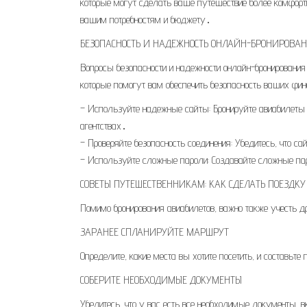
которые могут сделать ваше путешествие более комфортн
вашим потребностям и бюджету․
БЕЗОПАСНОСТЬ И НАДЕЖНОСТЬ ОНЛАЙН-БРОНИРОВА
Вопросы безопасности и надежности онлайн-бронирования
которые помогут вам обеспечить безопасность ваших фи
– Используйте надежные сайты: Бронируйте авиабилеты 
агентствах․
– Проверяйте безопасность соединения: Убедитесь, что 
– Используйте сложные пароли: Создавайте сложные пар
СОВЕТЫ ПУТЕШЕСТВЕННИКАМ: КАК СДЕЛАТЬ ПОЕЗДК
Помимо бронирования авиабилетов, важно также учесть др
ЗАРАНЕЕ СПЛАНИРУЙТЕ МАРШРУТ
Определите, какие места вы хотите посетить, и составьт
СОБЕРИТЕ НЕОБХОДИМЫЕ ДОКУМЕНТЫ
Убедитесь, что у вас есть все необходимые документы, в