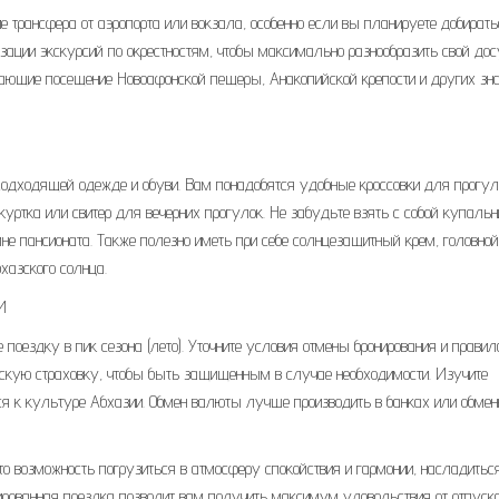
е трансфера от аэропорта или вокзала, особенно если вы планируете добирать
изации экскурсий по окрестностям, чтобы максимально разнообразить свой дос
ающие посещение Новоафонской пещеры, Анакопийской крепости и других зн
о подходящей одежде и обуви. Вам понадобятся удобные кроссовки для прогул
уртка или свитер для вечерних прогулок. Не забудьте взять с собой купальн
йне пансионата. Также полезно иметь при себе солнцезащитный крем, головной
хазского солнца.
И
 поездку в пик сезона (лето). Уточните условия отмены бронирования и правил
нскую страховку, чтобы быть защищенным в случае необходимости. Изучите
ься к культуре Абхазии. Обмен валюты лучше производить в банках или обме
то возможность погрузиться в атмосферу спокойствия и гармонии, насладитьс
ированная поездка позволит вам получить максимум удовольствия от отпуск