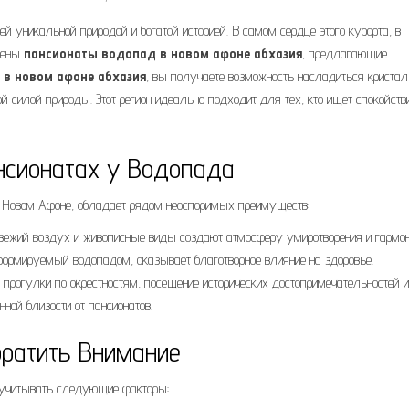
й уникальной природой и богатой историей. В самом сердце этого курорта, в
ожены
пансионаты водопад в новом афоне абхазия
, предлагающие
в новом афоне абхазия
, вы получаете возможность насладиться кристал
силой природы. Этот регион идеально подходит для тех, кто ищет спокойстви
нсионатах у Водопада
в Новом Афоне, обладает рядом неоспоримых преимуществ:
ежий воздух и живописные виды создают атмосферу умиротворения и гармон
ормируемый водопадом, оказывает благотворное влияние на здоровье.
прогулки по окрестностям, посещение исторических достопримечательностей и
ной близости от пансионатов.
братить Внимание
т учитывать следующие факторы: