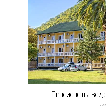
Пансионаты вод
1 ма