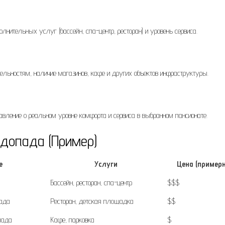
нительных услуг (бассейн, спа-центр, ресторан) и уровень сервиса.
ельностям, наличие магазинов, кафе и других объектов инфраструктуры.
авление о реальном уровне комфорта и сервиса в выбранном пансионате.
одопада (Пример)
е
Услуги
Цена (примерн
Бассейн, ресторан, спа-центр
$$$
пада
Ресторан, детская площадка
$$
пада
Кафе, парковка
$