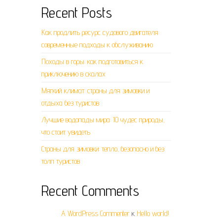
Recent Posts
Как продлить ресурс судового двигателя:
современные подходы к обслуживанию
Походы в горы: как подготовиться к
приключению в скалах
Мягкий климат: страны для зимовки и
отдыха без туристов
Лучшие водопады мира: 10 чудес природы,
что стоит увидеть
Страны для зимовки: тепло, безопасно и без
толп туристов
Recent Comments
A WordPress Commenter
к
Hello world!