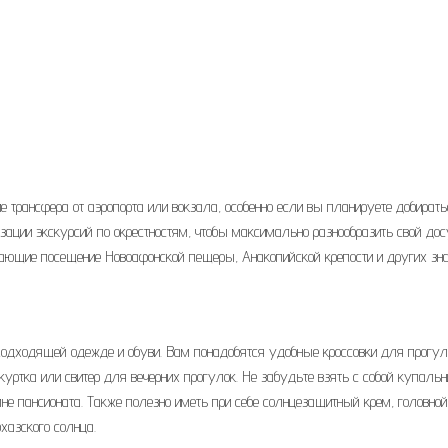
е трансфера от аэропорта или вокзала, особенно если вы планируете добирать
изации экскурсий по окрестностям, чтобы максимально разнообразить свой дос
ающие посещение Новоафонской пещеры, Анакопийской крепости и других зн
о подходящей одежде и обуви. Вам понадобятся удобные кроссовки для прогул
уртка или свитер для вечерних прогулок. Не забудьте взять с собой купальн
йне пансионата. Также полезно иметь при себе солнцезащитный крем, головной
хазского солнца.