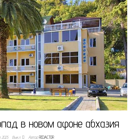
опад в новом афоне абхазия
я 2025
Выкл.
Автор
REDACTOR