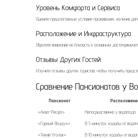
Уровень Комфорта и Сервиса
Оцените предлагаемые условия проживания, наличие допол
Расположение и Инфраструктура
Обратите внимание на близость к основным достопримечат
Отзывы Других Гостей
Изучите отзывы других туристов, чтобы получить предст
Сравнение Пансионатов у В
Пансионат
Расположени
«Аква-Ресорт»
Непосредственно у водопада
«Горный Воздух»
В 5 минутах ходьбы от водо
«Тихий Уголок»
В 10 минутах ходьбы от водо