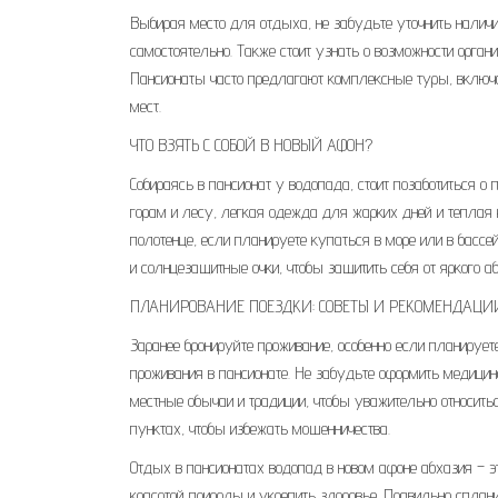
Выбирая место для отдыха, не забудьте уточнить наличи
самостоятельно. Также стоит узнать о возможности орган
Пансионаты часто предлагают комплексные туры, включ
мест.
ЧТО ВЗЯТЬ С СОБОЙ В НОВЫЙ АФОН?
Собираясь в пансионат у водопада, стоит позаботиться 
горам и лесу, легкая одежда для жарких дней и теплая к
полотенце, если планируете купаться в море или в бассе
и солнцезащитные очки, чтобы защитить себя от яркого аб
ПЛАНИРОВАНИЕ ПОЕЗДКИ: СОВЕТЫ И РЕКОМЕНДАЦИ
Заранее бронируйте проживание, особенно если планируете
проживания в пансионате. Не забудьте оформить медици
местные обычаи и традиции, чтобы уважительно относит
пунктах, чтобы избежать мошенничества.
Отдых в пансионатах водопад в новом афоне абхазия – э
красотой природы и укрепить здоровье. Правильно сплан