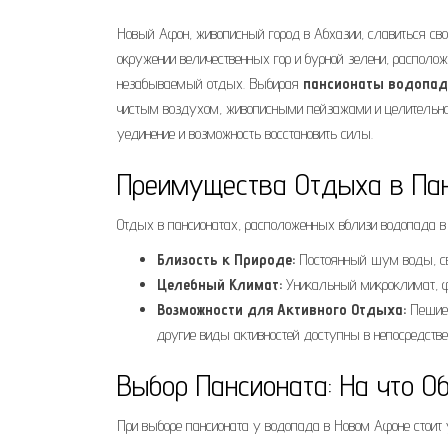
Новый Афон, живописный город в Абхазии, славиться свое
окружении величественных гор и бурной зелени, распол
незабываемый отдых. Выбирая
пансионаты водопад 
чистым воздухом, живописными пейзажами и целительной 
уединение и возможность восстановить силы.
Преимущества Отдыха в Па
Отдых в пансионатах, расположенных вблизи водопада 
Близость к Природе:
Постоянный шум воды, св
Целебный Климат:
Уникальный микроклимат, ф
Возможности для Активного Отдыха:
Пешие 
другие виды активностей доступны в непосредствен
Выбор Пансионата: На что О
При выборе пансионата у водопада в Новом Афоне стои