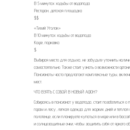
В 5 минутах ходьбы от водопада
Ресторан, детская площадка
$$
«Тихий Уголок»
В 10 минутах ходьбы от водопада
Кафе, парковка
$
Выбирая место для отдыха, не забудьте уточнить наличи
самостоятельно. Также стоит узнать о возможности орган
Пансионаты часто предлагают комплексные туры, включ
мест.
ЧТО ВЗЯТЬ С СОБОЙ В НОВЫЙ АФОН?
Собираясь в пансионат у водопада, стоит позаботиться 
горам и лесу, легкая одежда для жарких дней и теплая к
полотенце, если планируете купаться в море или в бассе
и солнцезащитные очки, чтобы защитить себя от яркого аб