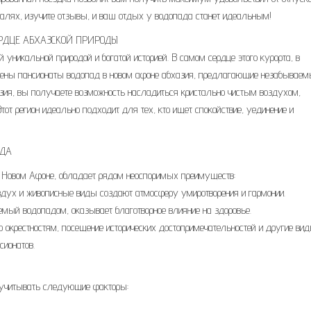
талях, изучите отзывы, и ваш отдых у водопада станет идеальным!
ЕРДЦЕ АБХАЗСКОЙ ПРИРОДЫ
 уникальной природой и богатой историей. В самом сердце этого курорта, в
ожены пансионаты водопад в новом афоне абхазия, предлагающие незабывае
зия, вы получаете возможность насладиться кристально чистым воздухом,
от регион идеально подходит для тех, кто ищет спокойствие, уединение и
АДА
в Новом Афоне, обладает рядом неоспоримых преимуществ:
здух и живописные виды создают атмосферу умиротворения и гармонии.
ый водопадом, оказывает благотворное влияние на здоровье.
 окрестностям, посещение исторических достопримечательностей и другие ви
сионатов.
т учитывать следующие факторы: