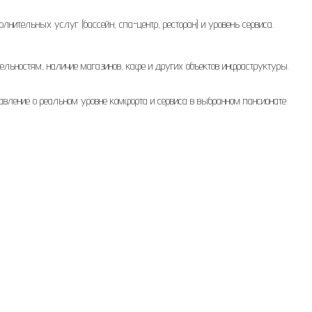
нительных услуг (бассейн, спа-центр, ресторан) и уровень сервиса.
ельностям, наличие магазинов, кафе и других объектов инфраструктуры.
авление о реальном уровне комфорта и сервиса в выбранном пансионате.