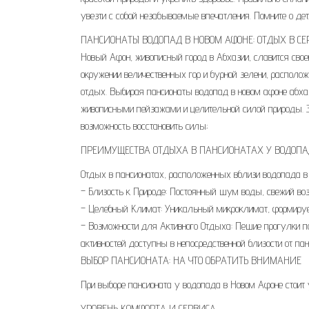
увезти с собой незабываемые впечатления. Помните о де
ПАНСИОНАТЫ ВОДОПАД В НОВОМ АФОНЕ: ОТДЫХ В С
Новый Афон, живописный город в Абхазии, славится своей
окружении величественных гор и бурной зелени, распол
отдых. Выбирая пансионаты водопад в новом афоне абха
живописными пейзажами и целительной силой природы. Эт
возможность восстановить силы;
ПРЕИМУЩЕСТВА ОТДЫХА В ПАНСИОНАТАХ У ВОДОП
Отдых в пансионатах, расположенных вблизи водопада 
– Близость к Природе: Постоянный шум воды, свежий во
– Целебный Климат: Уникальный микроклимат, формируем
– Возможности для Активного Отдыха: Пешие прогулки по
активностей доступны в непосредственной близости от пан
ВЫБОР ПАНСИОНАТА: НА ЧТО ОБРАТИТЬ ВНИМАНИЕ
При выборе пансионата у водопада в Новом Афоне стои
УРОВЕНЬ КОМФОРТА И СЕРВИСА