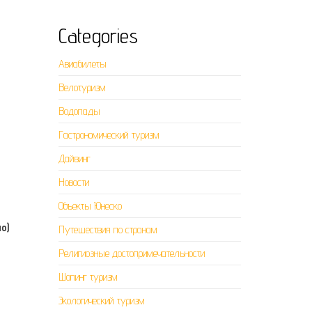
Categories
Авиабилеты
Велотуризм
Водопады
Гастрономический туризм
Дайвинг
Новости
Объекты Юнеско
о)
Путешествия по странам
Религиозные достопримечательности
Шопинг туризм
Экологический туризм