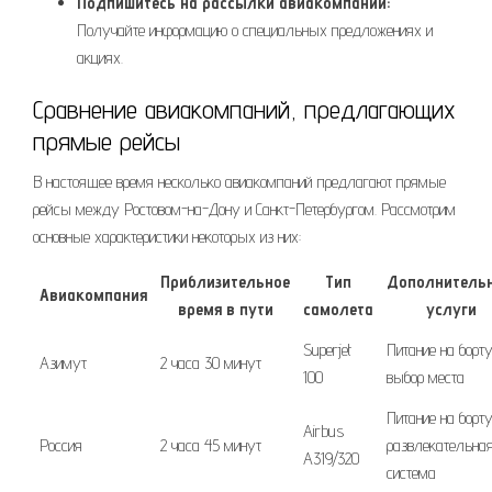
Подпишитесь на рассылки авиакомпаний:
Получайте информацию о специальных предложениях и
акциях.
Сравнение авиакомпаний, предлагающих
прямые рейсы
В настоящее время несколько авиакомпаний предлагают прямые
рейсы между Ростовом-на-Дону и Санкт-Петербургом. Рассмотрим
основные характеристики некоторых из них:
Приблизительное
Тип
Дополнитель
Авиакомпания
время в пути
самолета
услуги
Superjet
Питание на борту
Азимут
2 часа 30 минут
100
выбор места
Питание на борту
Airbus
Россия
2 часа 45 минут
развлекательна
A319/320
система