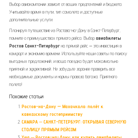
Выбор авиакомпании зависит от ваших предпочтений и бюджета.
Учитывайте время в пути, тип самолета и доступные
дополнительные услуги.
Планируя путешествие из Ростова-на-Дону в Санкт-Петербург,
помните о преимуществах прямого рейса. Выбор
авиабилеты
Ростов Санкт-Петербург
на прямой рейс ‒ это инвестиция в
комфорт и экономию времени. Используйте наши советы по поиску
выгодных предложений, и ваша поездка будет максимально
приятной и эффективной. Не забудьте заранее проверить все
необходимые документы и нормы провоза багажа. Приятного
полета!
Похожие статьи:
Ростов-на-Дону — Махачкала: полёт к
кавказскому гостеприимству
САМАРА ⏤ САНКТ-ПЕТЕРБУРГ: ОТКРЫВАЯ СЕВЕРНУЮ
СТОЛИЦУ ПРЯМЫМ РЕЙСОМ
Уфа ─ Ростов-на-Дону: как купить авиабилеты