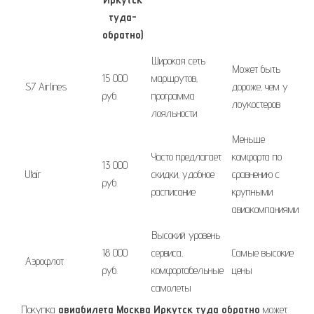
туда-
обратно)
Широкая сеть
Может быть
15 000
маршрутов‚
S7 Airlines
дороже‚ чем у
руб.
программа
лоукостеров
лояльности
Меньше
Часто предлагает
комфорта по
13 000
Utair
скидки‚ удобное
сравнению с
руб.
расписание
крупными
авиакомпаниями
Высокий уровень
18 000
сервиса‚
Самые высокие
Аэрофлот
руб.
комфортабельные
цены
самолеты
Покупка
авиабилета Москва Иркутск туда обратно
может