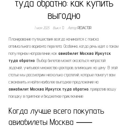
туда обратно: как купить
выгодно
1 мая 2025
Выкл.
Автор
REDACTOR
Планирование путешествия всегда начинается с поиска
оптимального варианта перелета. Особенно‚ когда речь идет о таком
популярном направлении‚ как
авиабилет Москва Иркутск
туда обратно
. Выбор билетов может оказаться непростой
задачей‚ учитывая множество факторов‚ влияющих на цену. В этой
статье мы рассмотрим несколько стратегий‚ которые помогут вам
сэкономить и найти наиболее выгодное предложение на
авиабилет Москва Иркутск туда обратно
‚ превратив вашу
поездку в приятное и бюджетное приключение.
Когда лучше всего покупать
авиабилеты Москва ⸺