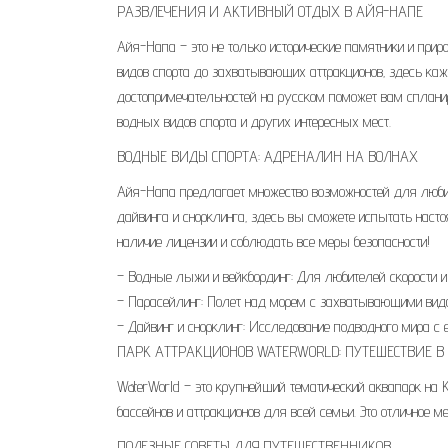
РАЗВЛЕЧЕНИЯ И АКТИВНЫЙ ОТДЫХ В АЙЯ-НАПЕ
Айя-Напа – это не только исторические памятники и прир
видов спорта до захватывающих аттракционов‚ здесь кажд
достопримечательностей на русском поможет вам спланир
водных видов спорта и других интересных мест.
ВОДНЫЕ ВИДЫ СПОРТА: АДРЕНАЛИН НА ВОЛНАХ
Айя-Напа предлагает множество возможностей для любит
дайвинга и снорклинга‚ здесь вы сможете испытать наст
наличие лицензии и соблюдать все меры безопасности!
– Водные лыжи и вейкбординг: Для любителей скорости и
– Парасейлинг: Полет над морем с захватывающими вид
– Дайвинг и снорклинг: Исследование подводного мира с е
ПАРК АТТРАКЦИОНОВ WATERWORLD: ПУТЕШЕСТВИЕ 
WaterWorld – это крупнейший тематический аквапарк на 
бассейнов и аттракционов для всей семьи. Это отличное м
ПОЛЕЗНЫЕ СОВЕТЫ ДЛЯ ПУТЕШЕСТВЕННИКОВ