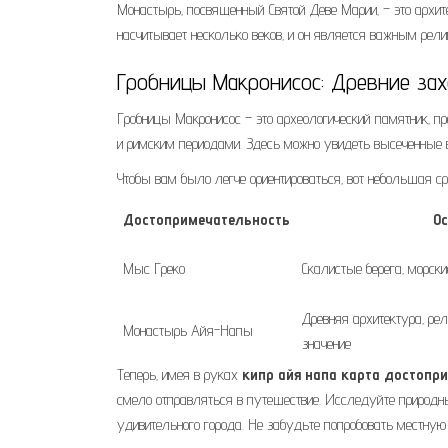
Монастырь‚ посвященный Святой Деве Марии‚ – это архит
насчитывает несколько веков‚ и он является важным рел
Гробницы Макронисос: Древние за
Гробницы Макронисос – это археологический памятник‚ 
и римским периодами. Здесь можно увидеть высеченные в
Чтобы вам было легче ориентироваться‚ вот небольшая
Достопримечательность
О
Мыс Греко
Скалистые берега‚ морск
Древняя архитектура‚ рел
Монастырь Айя-Напы
значение
Теперь‚ имея в руках
кипр айя напа карта достопр
смело отправляться в путешествие. Исследуйте природные
удивительного города. Не забудьте попробовать местную