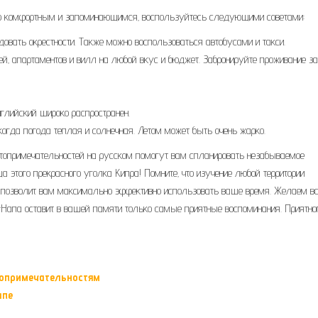
 комфортным и запоминающимся‚ воспользуйтесь следующими советами:
довать окрестности. Также можно воспользоваться автобусами и такси.
й‚ апартаментов и вилл на любой вкус и бюджет. Забронируйте проживание за
нглийский широко распространен.
когда погода теплая и солнечная. Летом может быть очень жарко.
стопримечательностей на русском помогут вам спланировать незабываемое
а этого прекрасного уголка Кипра! Помните‚ что изучение любой территории
ей позволит вам максимально эффективно использовать ваше время. Желаем в
я-Напа оставит в вашей памяти только самые приятные воспоминания. Приятно
топримечательностям
апе