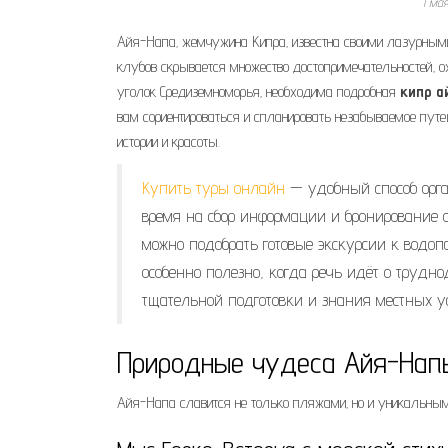
1 ма
Айя-Напа‚ жемчужина Кипра‚ известна своими лазурными
клубов скрывается множество достопримечательностей‚ о
уголок Средиземноморья‚ необходима подробная
кипр а
вам сориентироваться и спланировать незабываемое путеш
истории и красоты.
Купить туры онлайн
— удобный способ орга
время на сбор информации и бронирование 
можно подобрать готовые экскурсии к водоп
особенно полезно, когда речь идёт о трудно
тщательной подготовки и знания местных у
Природные чудеса Айя-Нап
Айя-Напа славится не только пляжами‚ но и уникальн