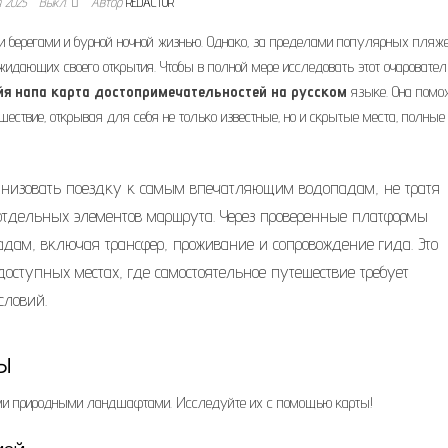
я 2025
Выкл.
Автор
REDACTOR
 берегами и бурной ночной жизнью. Однако‚ за пределами популярных пляже
жидающих своего открытия. Чтобы в полной мере исследовать этот очаровате
йя напа карта достопримечательностей на русском
языке. Она помо
ествие‚ открывая для себя не только известные‚ но и скрытые места‚ полные
низовать поездку к самым впечатляющим водопадам, не тратя
отдельных элементов маршрута. Через проверенные платформы
адам, включая трансфер, проживание и сопровождение гида. Это
доступных местах, где самостоятельное путешествие требует
словий.
ы
ыми природными ландшафтами. Исследуйте их с помощью карты!