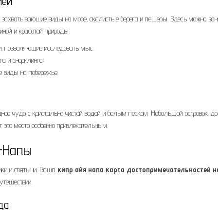
ией
 захватывающие виды на море‚ скалистые берега и пещеры. Здесь можно зан
ной и красотой природы.
‚ позволяющие исследовать мыс.
а и снорклинга;
 виды на побережье.
ное чудо с кристально чистой водой и белым песком. Небольшой островок‚ до
 это место особенно привлекательным.
-Напы
ники и святыни. Ваша
кипр айя напа карта достопримечательностей н
утешествии.
да