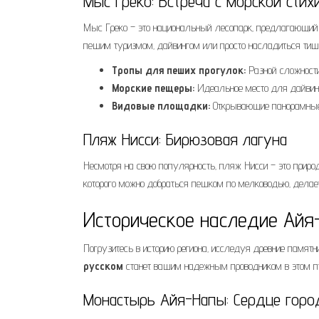
Мыс Греко: Встреча с морской стих
Мыс Греко – это национальный лесопарк‚ предлагающий
пешим туризмом‚ дайвингом или просто насладиться тиши
Тропы для пеших прогулок:
Разной сложности
Морские пещеры:
Идеальное место для дайвинг
Видовые площадки:
Открывающие панорамные
Пляж Нисси: Бирюзовая лагуна
Несмотря на свою популярность‚ пляж Нисси – это природ
которого можно добраться пешком по мелководью‚ делает
Историческое наследие Айя
Погрузитесь в историю региона‚ исследуя древние памят
русском
станет вашим надежным проводником в этом п
Монастырь Айя-Напы: Сердце горо