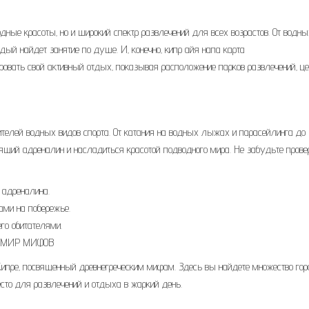
одные красоты‚ но и широкий спектр развлечений для всех возрастов. От водны
ый найдет занятие по душе. И‚ конечно‚ кипр айя напа карта
овать свой активный отдых‚ показывая расположение парков развлечений‚ це
елей водных видов спорта. От катания на водных лыжах и парасейлинга до
оящий адреналин и насладиться красотой подводного мира. Не забудьте прове
 адреналина.
ами на побережье.
го обитателями.
В МИР МИФОВ
Кипре‚ посвященный древнегреческим мифам. Здесь вы найдете множество горо
есто для развлечений и отдыха в жаркий день.