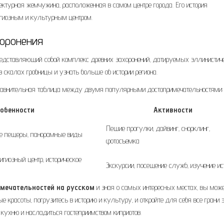
ектурная жемчужина‚ расположенная в самом центре города. Его история
игиозным и культурным центром.
хоронения
представляющий собой комплекс древних захоронений‚ датируемых эллинистич
 скалах гробницы и узнать больше об истории региона.
 сравнительная таблица между двумя популярными достопримечательностями:
собенности
Активности
Пешие прогулки‚ дайвинг‚ снорклинг‚
ие пещеры‚ панорамные виды
фотосъемка
игиозный центр‚ историческое
Экскурсии‚ посещение служб‚ изучение ис
имечательностей на русском
и зная о самых интересных местах‚ вы мож
 красоты‚ погрузитесь в историю и культуру‚ и откройте для себя все грани э
 кухню и насладиться гостеприимством киприотов.