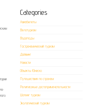
Categories
Авиабилеты
еским
Велотуризм
Водопады
Гастрономический туризм
Дайвинг
Новости
Объекты Юнеско
Путешествия по странам
тории
Религиозные достопримечательности
ете
Шопинг туризм
того
Экологический туризм