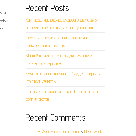
Recent Posts
й и
Как продлить ресурс судового двигателя:
льный
современные подходы к обслуживанию
жет
Походы в горы: как подготовиться к
приключению в скалах
Мягкий климат: страны для зимовки и
отдыха без туристов
Лучшие водопады мира: 10 чудес природы,
что стоит увидеть
Страны для зимовки: тепло, безопасно и без
толп туристов
Recent Comments
A WordPress Commenter
к
Hello world!