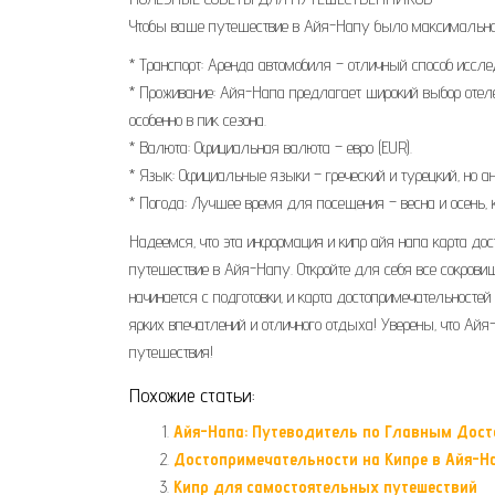
Чтобы ваше путешествие в Айя-Напу было максимально
* Транспорт: Аренда автомобиля – отличный способ иссле
* Проживание: Айя-Напа предлагает широкий выбор отеле
особенно в пик сезона.
* Валюта: Официальная валюта – евро (EUR).
* Язык: Официальные языки – греческий и турецкий‚ но а
* Погода: Лучшее время для посещения – весна и осень‚ 
Надеемся‚ что эта информация и кипр айя напа карта до
путешествие в Айя-Напу. Откройте для себя все сокровищ
начинается с подготовки‚ и карта достопримечательност
ярких впечатлений и отличного отдыха! Уверены‚ что Ай
путешествия!
Похожие статьи:
Айя-Напа: Путеводитель по Главным Дос
Достопримечательности на Кипре в Айя-Н
Кипр для самостоятельных путешествий