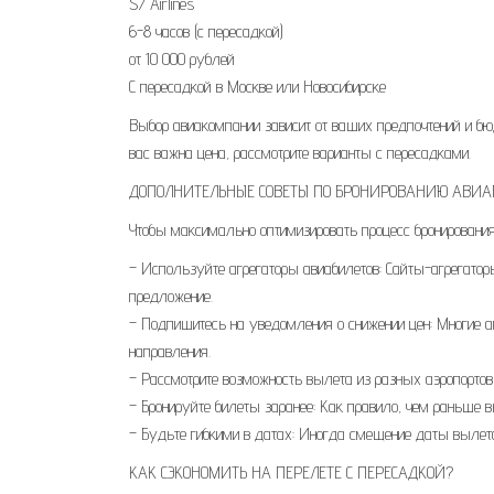
S7 Airlines
6-8 часов (с пересадкой)
от 10 000 рублей
С пересадкой в Москве или Новосибирске
Выбор авиакомпании зависит от ваших предпочтений и бю
вас важна цена, рассмотрите варианты с пересадками.
ДОПОЛНИТЕЛЬНЫЕ СОВЕТЫ ПО БРОНИРОВАНИЮ АВИА
Чтобы максимально оптимизировать процесс бронировани
– Используйте агрегаторы авиабилетов: Сайты-агрегато
предложение.
– Подпишитесь на уведомления о снижении цен: Многие 
направления.
– Рассмотрите возможность вылета из разных аэропортов
– Бронируйте билеты заранее: Как правило, чем раньше в
– Будьте гибкими в датах: Иногда смещение даты вылета
КАК СЭКОНОМИТЬ НА ПЕРЕЛЕТЕ С ПЕРЕСАДКОЙ?