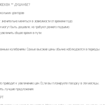
МОСКВА ⎻ ДУШАНБЕ?
кольких факторов:
 значительно меняться в зависимости от времени года.
и могут быть дешевле, но требуют раннего подъема.
 увеличить общее время в пути.
онным колебаниям. Самые высокие цены обычно наблюдаются в периоды
что приводит к увеличению цен. Если вы планируете поездку в эти месяцы,
чить лучшие предложения.
РТ