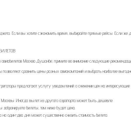
джета. Если вы хотите сэкономить время, выбирайте прямые рейсы. Если же 
БИЛЕТОВ
я авиабилетов Москва Душанбе, примите во внимание следующие рекомендаци
ры позволяют сравнить цены разных авиакомпаний и выбрать наиболее выгодн
агрегаторы предлагают услугу уведомлений о снижении цен на интересующие
 Москвы: Иногда вылет из другого аэропорта может быть дешевле.
ы забронируете билеты, тем ниже будет цена.
 на один-два дня может существенно снизить стоимость билета.