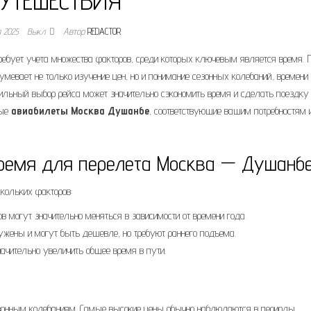
УТЕШЕСТВИЯ
я 2025
Выкл.
Автор
REDACTOR
бует учета множества факторов, среди которых ключевым является время. 
мевает не только изучение цен, но и понимание сезонных колебаний, времени
вильный выбор рейса может значительно сэкономить время и сделать поездку
ные
авиабилеты Москва Душанбе
, соответствующие вашим потребностям 
время для перелета Москва — Душанб
кольких факторов:
в могут значительно меняться в зависимости от времени года.
ужены и могут быть дешевле, но требуют раннего подъема.
ачительно увеличить общее время в пути.
онным колебаниям. Самые высокие цены обычно наблюдаются в периоды