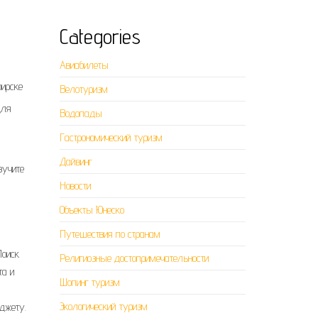
Categories
Авиабилеты
бирске
Велотуризм
для
Водопады
Гастрономический туризм
Дайвинг
зучите
Новости
Объекты Юнеско
Путешествия по странам
Поиск
Религиозные достопримечательности
та и
Шопинг туризм
Экологический туризм
джету.