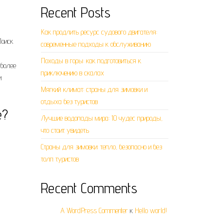
Recent Posts
Как продлить ресурс судового двигателя:
Поиск
современные подходы к обслуживанию
Походы в горы: как подготовиться к
 более
приключению в скалах
и
Мягкий климат: страны для зимовки и
отдыха без туристов
е?
Лучшие водопады мира: 10 чудес природы,
что стоит увидеть
Страны для зимовки: тепло, безопасно и без
толп туристов
Recent Comments
A WordPress Commenter
к
Hello world!