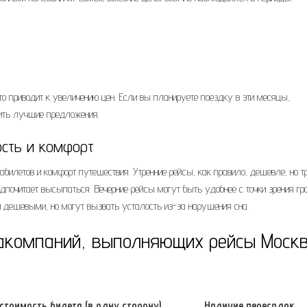
что приводит к увеличению цен. Если вы планируете поездку в эти месяцы,
чить лучшие предложения.
ость и комфорт
билетов и комфорт путешествия. Утренние рейсы, как правило, дешевле, но т
дпочитает высыпаться. Вечерние рейсы могут быть удобнее с точки зрения гр
и дешевыми, но могут вызвать усталость из-за нарушения сна.
иакомпаний, выполняющих рейсы Моск
стоимость билета (в одну сторону)
Наличие пересадок