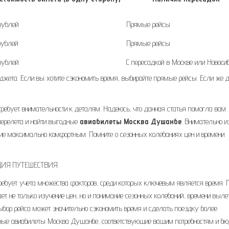
 рублей
Прямые рейсы
 рублей
Прямые рейсы
 рублей
С пересадкой в Москве или Новоси
джета. Если вы хотите сэкономить время, выбирайте прямые рейсы. Если же 
 требует внимательности к деталям. Надеюсь, что данная статья помогла вам
перелета и найти выгодные
авиабилеты Москва Душанбе
. Внимательно и
ие максимально комфортным. Помните о сезонных колебаниях цен и времени
ЦИЯ ПУТЕШЕСТВИЯ
бует учета множества факторов, среди которых ключевым является время. 
не только изучение цен, но и понимание сезонных колебаний, времени выле
ыбор рейса может значительно сэкономить время и сделать поездку более
ные авиабилеты Москва Душанбе, соответствующие вашим потребностям и бю