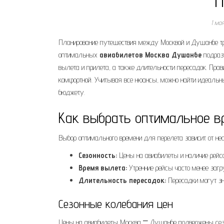
П
1 ма
Планирование путешествия между Москвой и Душанбе тре
оптимальных
авиабилетов Москва Душанбе
подразу
вылета и прилета, а также длительности пересадок. Пра
комфортной. Учитывая все нюансы, можно найти идеаль
бюджету.
Как выбрать оптимальное 
Выбор оптимального времени для перелета зависит от нес
Сезонность:
Цены на авиабилеты и наличие рейсо
Время вылета:
Утренние рейсы часто менее загр
Длительность пересадок:
Пересадки могут зн
Сезонные колебания цен
Цены на авиабилеты Москва ⎻ Душанбе подвержены сез