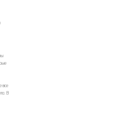
м
бы
орые
е все
та. В