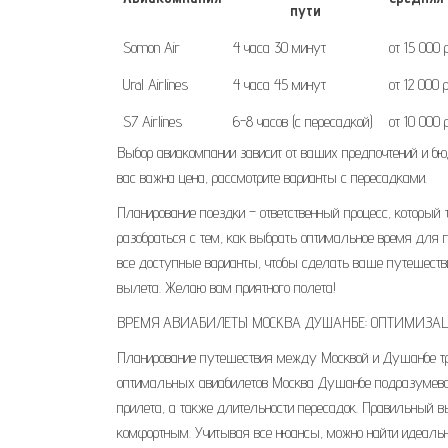
пути
Somon Air
4 часа 30 минут
от 15 000
Ural Airlines
4 часа 45 минут
от 12 000
S7 Airlines
6-8 часов (с пересадкой)
от 10 000
Выбор авиакомпании зависит от ваших предпочтений и бю
вас важна цена, рассмотрите варианты с пересадками.
Планирование поездки – ответственный процесс, который
разобраться с тем, как выбрать оптимальное время для 
все доступные варианты, чтобы сделать ваше путешеств
вылета. Желаю вам приятного полета!
ВРЕМЯ АВИАБИЛЕТЫ МОСКВА ДУШАНБЕ: ОПТИМИЗА
Планирование путешествия между Москвой и Душанбе тре
оптимальных авиабилетов Москва Душанбе подразумевает 
прилета, а также длительности пересадок. Правильный в
комфортным. Учитывая все нюансы, можно найти идеаль