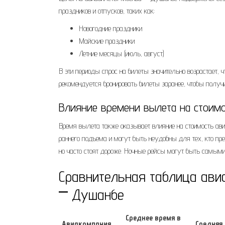
праздников и отпусков, таких как:
Новогодние праздники
Майские праздники
Летние месяцы (июль, август)
В эти периоды спрос на билеты значительно возрастает, 
рекомендуется бронировать билеты заранее, чтобы полу
Влияние времени вылета на стоим
Время вылета также оказывает влияние на стоимость авиа
раннего подъема и могут быть неудобны для тех, кто пре
но часто стоят дороже. Ночные рейсы могут быть самым
Сравнительная таблица ав
⎻ Душанбе
Среднее время в
Авиакомпания
Средняя 