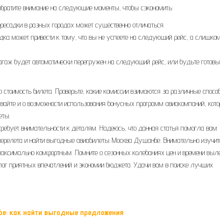
 обратите внимание на следующие моменты, чтобы сэкономить:
ересадки в разных городах может существенно отличаться.
дка может привести к тому, что вы не успеете на следующий рейс, а слишко
багаж будет автоматически перегружен на следующий рейс, или будьте готовы
 стоимость билета. Проверьте, какие комиссии взимаются за различные спосо
ывайте и о возможности использования бонусных программ авиакомпаний, кот
еты.
 требует внимательности к деталям. Надеюсь, что данная статья помогла вам
 перелета и найти выгодные авиабилеты Москва Душанбе. Внимательно изучит
аксимально комфортным. Помните о сезонных колебаниях цен и времени выле
алог приятных впечатлений и экономии бюджета. Удачи вам в поиске лучших
бе: как найти выгодные предложения