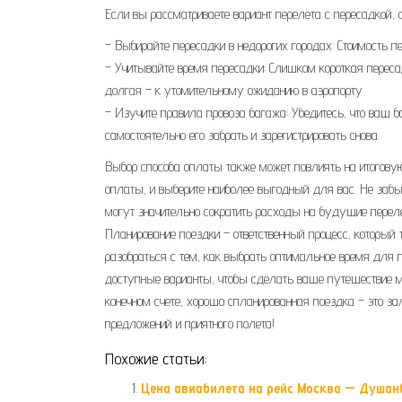
Если вы рассматриваете вариант перелета с пересадкой,
– Выбирайте пересадки в недорогих городах: Стоимость п
– Учитывайте время пересадки: Слишком короткая переса
долгая – к утомительному ожиданию в аэропорту.
– Изучите правила провоза багажа: Убедитесь, что ваш 
самостоятельно его забрать и зарегистрировать снова.
Выбор способа оплаты также может повлиять на итоговую
оплаты, и выберите наиболее выгодный для вас. Не заб
могут значительно сократить расходы на будущие перел
Планирование поездки – ответственный процесс, который
разобраться с тем, как выбрать оптимальное время для
доступные варианты, чтобы сделать ваше путешествие м
конечном счете, хорошо спланированная поездка – это з
предложений и приятного полета!
Похожие статьи:
Цена авиабилета на рейс Москва — Душан