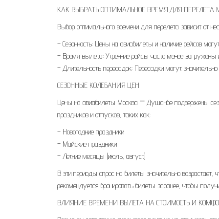
КАК ВЫБРАТЬ ОПТИМАЛЬНОЕ ВРЕМЯ ДЛЯ ПЕРЕЛЕТА 
Выбор оптимального времени для перелета зависит от нес
– Сезонность: Цены на авиабилеты и наличие рейсов могут
– Время вылета: Утренние рейсы часто менее загружены 
– Длительность пересадок: Пересадки могут значительно
СЕЗОННЫЕ КОЛЕБАНИЯ ЦЕН
Цены на авиабилеты Москва ⎻ Душанбе подвержены сез
праздников и отпусков, таких как:
– Новогодние праздники
– Майские праздники
– Летние месяцы (июль, август)
В эти периоды спрос на билеты значительно возрастает, 
рекомендуется бронировать билеты заранее, чтобы полу
ВЛИЯНИЕ ВРЕМЕНИ ВЫЛЕТА НА СТОИМОСТЬ И КОМФО