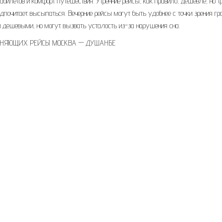
билетов и комфорт путешествия. Утренние рейсы, как правило, дешевле, но т
дпочитает высыпаться. Вечерние рейсы могут быть удобнее с точки зрения гр
и дешевыми, но могут вызвать усталость из-за нарушения сна.
НЯЮЩИХ РЕЙСЫ МОСКВА — ДУШАНБЕ