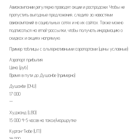
Авиакомпании регулярно проводят акции и распродажи. Чтобы не
пропустить выгодные предложения, следите за новостями
авиакомпаний в социальных сетях и на их сайтах. Также можно
подписаться на email-рассылки, чтобы получать информацию о
скидках и акциях напрямую.
Пример таблицы с альтернативными аэропортами (цены условные):
Аэропорт прибытия
Цена (руб.)
Время в пути до Душанбе (примерно)
Душанбе (DYU)
17 000
—
Худжанд (LBD)
15 000 4-5 часов на такси/маршрутке
Курган-Тюбе (UTJ)
14 000