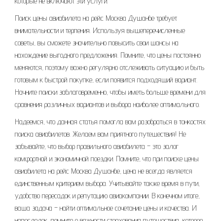
которые не включают эти услуги.
Поиск цены авиабилета на рейс Москва Душанбе требует
внимательности и терпения. Используя вышеперечисленные
советы, вы сможете значительно повысить свои шансы на
нахождение выгодного предложения. Помните, что цены постоянно
меняются, поэтому важно регулярно отслеживать ситуацию и быть
готовым к быстрой покупке, если появится подходящий вариант.
Начните поиски заблаговременно, чтобы иметь больше времени для
сравнения различных вариантов и выбора наиболее оптимального.
Надеемся, что данная статья помогла вам разобраться в тонкостях
поиска авиабилетов. Желаем вам приятного путешествия! Не
забывайте, что выбор правильного авиабилета – это залог
комфортной и экономичной поездки. Помните, что при поиске цены
авиабилета на рейс Москва Душанбе, цена не всегда является
единственным критерием выбора. Учитывайте также время в пути,
удобство пересадок и репутацию авиакомпании. В конечном итоге,
ваша задача – найти оптимальное сочетание цены и качества. И
напоследок, помните о важности страхования путешествия, которое