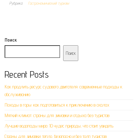
Рубрика
Гастрономический туризм
Поиск
Поиск
Recent Posts
Как продлить ресурс судового двигателя: современные подходы к
обслуживанию
Походы в горы: как подготовиться к приключению в скалах
Мягкий климат: страны для зимовки и отдыха без туристов
Лучшие водопады мира: 10 чудес природы, что стоит увидеть
Страны для зимовки: тепло, безопасно и без толп туристов