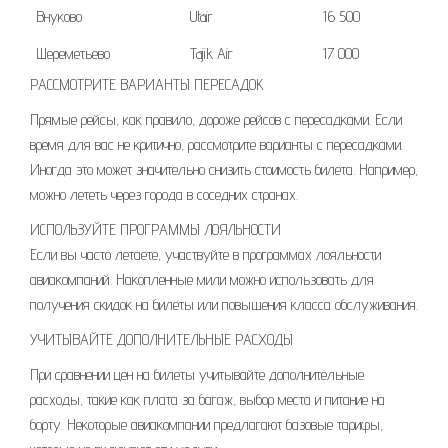
Внуково
Utair
16 500
Шереметьево
Tajik Air
17 000
РАССМОТРИТЕ ВАРИАНТЫ ПЕРЕСАДОК
Прямые рейсы, как правило, дороже рейсов с пересадками. Если
время для вас не критично, рассмотрите варианты с пересадками.
Иногда это может значительно снизить стоимость билета. Например,
можно лететь через города в соседних странах.
ИСПОЛЬЗУЙТЕ ПРОГРАММЫ ЛОЯЛЬНОСТИ
Если вы часто летаете, участвуйте в программах лояльности
авиакомпаний. Накопленные мили можно использовать для
получения скидок на билеты или повышения класса обслуживания.
УЧИТЫВАЙТЕ ДОПОЛНИТЕЛЬНЫЕ РАСХОДЫ
При сравнении цен на билеты учитывайте дополнительные
расходы, такие как плата за багаж, выбор места и питание на
борту. Некоторые авиакомпании предлагают базовые тарифы,