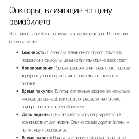
Факторы, влияющие на цену
авиабилета
На стоимость авиабилетов влияет множество факторов. Рассмотрим
основные из них:
Сезонность:
В периоды повышенного спроса, такие как
праздники и каникулы, цены на билеты обычно возрастают.
Авиакомпания:
Разные авиакомпании предлагают разные
тарифы и уровни сервиса, что отражается на стоимости
билетов.
Время покупки:
Билеты, купленные заранее (за несколько
месяцев до вылета), как правило, дешевле, чем билеты,
приобретенные в последний момент.
День недели:
Цены на билеты могут варьироваться в
зависимости от дня недели. Обычно самые дорогие билеты ‒
на пятницу и воскресенье.
Время вылета:
Ночные и утренние рейсы часто дешевле,