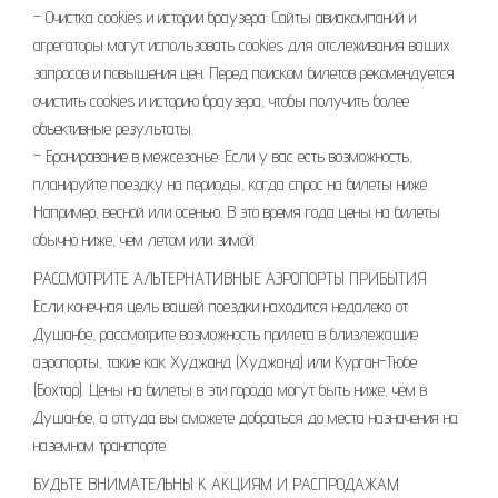
– Очистка cookies и истории браузера: Сайты авиакомпаний и
агрегаторы могут использовать cookies для отслеживания ваших
запросов и повышения цен. Перед поиском билетов рекомендуется
очистить cookies и историю браузера, чтобы получить более
объективные результаты.
– Бронирование в межсезонье: Если у вас есть возможность,
планируйте поездку на периоды, когда спрос на билеты ниже.
Например, весной или осенью. В это время года цены на билеты
обычно ниже, чем летом или зимой.
РАССМОТРИТЕ АЛЬТЕРНАТИВНЫЕ АЭРОПОРТЫ ПРИБЫТИЯ
Если конечная цель вашей поездки находится недалеко от
Душанбе, рассмотрите возможность прилета в близлежащие
аэропорты, такие как Худжанд (Худжанд) или Курган-Тюбе
(Бохтар). Цены на билеты в эти города могут быть ниже, чем в
Душанбе, а оттуда вы сможете добраться до места назначения на
наземном транспорте.
БУДЬТЕ ВНИМАТЕЛЬНЫ К АКЦИЯМ И РАСПРОДАЖАМ