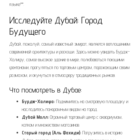
языке**.
Исследуйте Дубай: Город
Будущего
Дубай, пожалуй, самый известный эмират, является воплощением
современной архитектуры и роскоши. Здесь можно увидеть Бурдж-
Халифу, самое высокое здание в мире, полюбоваться поющими
фонтанами, прогуляться по торговым центрам, поражающим своим
размахом, и окунуться в атмосферу традиционных рынков.
Что посмотреть в Дубае:
Бурдж-Халифа:
Поднимитесь на смотровую площадку и
насладитесь панорамным видом на город.
Дубай Молл:
Огромный торговый центр с аквариумом,
катком и множеством магазинов.
Старый город (Аль Фахиди):
Погрузитесь в историю