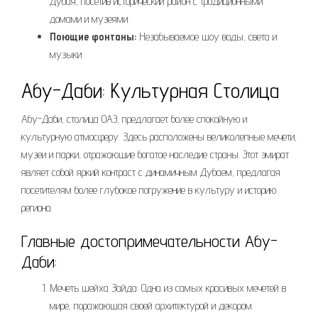
Дубая, посетив исторический район с традиционными
домами и музеями.
Поющие фонтаны:
Незабываемое шоу воды, света и
музыки.
Абу-Даби: Культурная Столица
Абу-Даби, столица ОАЭ, предлагает более спокойную и
культурную атмосферу. Здесь расположены великолепные мечети,
музеи и парки, отражающие богатое наследие страны. Этот эмират
являет собой яркий контраст с динамичным Дубаем, предлагая
посетителям более глубокое погружение в культуру и историю
региона.
Главные достопримечательности Абу-
Даби:
Мечеть шейха Зайда: Одна из самых красивых мечетей в
мире, поражающая своей архитектурой и декором.