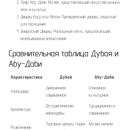
Лувр Абу-Даби: Музей, представляющий искусство разных
эпох и культур.
Дворец Каср аль-Ватан: Президентский дворец, открытый
для посещения.
Эмиратский Дворец: Роскошный отель, предлагающий
незабываемые впечатления.
Сравнительная таблица Дубая и
Абу-Даби
Характеристика
Дубай
Абу-Даби
Динамичная,
Спокойная,
Атмосфера
современная
культурная
Футуристические
Традиционная и
Архитектура
небоскребы
современная
Торговые центры, парки
Музеи, мечети,
Развлечения