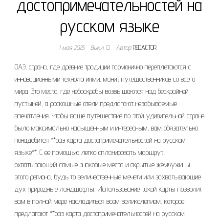
достопримечательностей на
русском языке
1 мая 2025
Выкл.
Автор
REDACTOR
ОАЭ, страна, где древние традиции гармонично переплетаются с
инновационными технологиями, манит путешественников со всего
мира. Это место, где небоскребы возвышаются над бескрайней
пустыней, а роскошные отели предлагают незабываемые
впечатления. Чтобы ваше путешествие по этой удивительной стране
было максимально насыщенным и интересным, вам обязательно
понадобится **оаэ карта достопримечательностей на русском
языке**. С ее помощью легко спланировать маршрут,
охватывающий самые знаковые места и скрытые жемчужины
этого региона, будь то величественные мечети или захватывающие
дух природные ландшафты. Использование такой карты позволит
вам в полной мере насладиться всем великолепием, которое
предлагают **оаэ карта достопримечательностей на русском