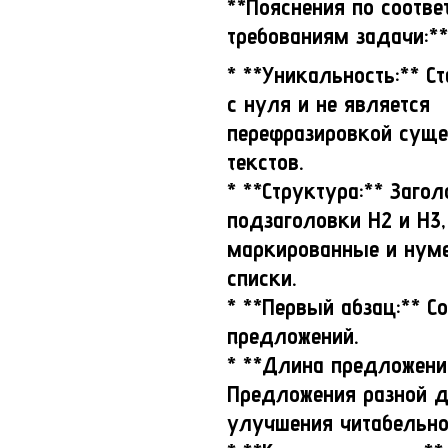
**Пояснения по соотве
требованиям задачи:**
* **Уникальность:** С
с нуля и не является
перефразировкой сущ
текстов.
* **Структура:** Загол
подзаголовки H2 и H3,
маркированные и нум
списки.
* **Первый абзац:** Со
предложений.
* **Длина предложени
Предложения разной 
улучшения читабельно