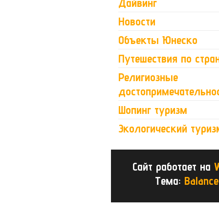
Дайвинг
Новости
Объекты Юнеско
Путешествия по стра
Религиозные
достопримечательно
Шопинг туризм
Экологический туриз
Сайт работает на
Тема:
Balance