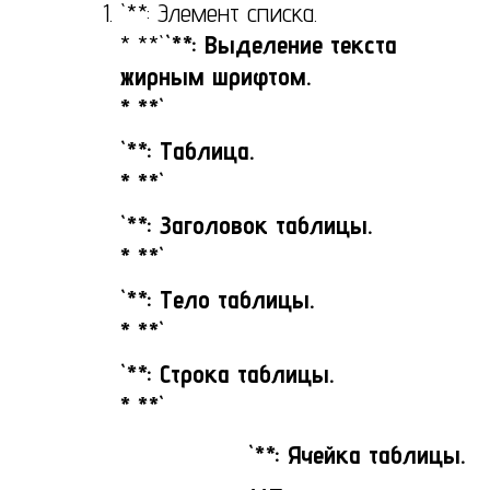
`**: Элемент списка.
* **`
`**: Выделение текста
жирным шрифтом.
* **`
`**: Таблица.
* **`
`**: Заголовок таблицы.
* **`
`**: Тело таблицы.
* **`
`**: Строка таблицы.
* **`
`**: Ячейка таблицы.