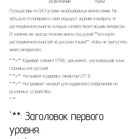
развлечений
парки
Путешествие по ОАЭ оставит незабываемые впечатления. Не
забудьте спланировать свой маршрут заранее и выбрать те
достопримечательности, которые соответствуют вашим интересам.
И, конечно же, всегда полезно иметь под рукой **оаэ карта
достопримечательностей на русском языке**, чтобы не пропустить
ничего интересного.
* **«**: Корневой элемент HTML-документа, указывающий язык
страницы как русский.
* **«**: Указывает кодировку символов UTF-8.
* **«**: Настраивает viewport для корректного отображения на
различных устройствах.
* **`
`**: Заголовок первого
уровня.