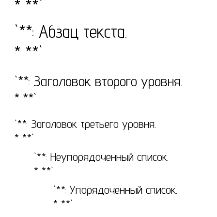
* **`
`**: Абзац текста.
* **`
`**: Заголовок второго уровня.
* **`
`**: Заголовок третьего уровня.
* **`
`**: Неупорядоченный список.
* **`
`**: Упорядоченный список.
* **`