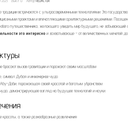
я 2025
Выкл.
Автор
REDACTOR
е традиции встречаются с ультрасовременными технологиями. Это государство
бициозными проектами и впечатляющими архитектурными решениями. Посещен
бого путешественника, желающего увидеть мир будущего, не забывающий 
ельности это интересно
и захватывающе – от величественных мечетей до
ектуры
е бросают вызов гравитации и поражают своим масштабом:
, символ Дубая и инженерное чудо.
 Абу-Даби, поражающая своей красотой и богатым убранством.
чудо, демонстрирующее взгляд на будущее технологий и науки.
ечения
 красоты, а также разнообразные развлечения: