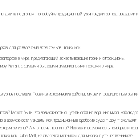
 на джипе по дюнам, попробуйте традиционный ужин бедуинов под звездами 
ков для развлечений всей семьей, таких как:
вапарков в мире, предлагающий захватывающие горки и аттракционы.
иру Ferrari, с самыми быстрыми американскими горками в мире.
ьтурное наследие. Посетите исторические районы, музеи и традиционные рынки
стов? Может быть, это возможность ощутить себя на вершине мира, наблюда
в возможности увидеть, как традиционные арабские суда – доу – скользят 
истории региона? А что насчет шопинга? Неужели возможность приобрести тов
таких как Dubai Mall, не является магнитом для многих путешественников?