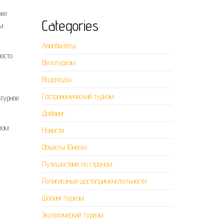
кже
Categories
ым
Авиабилеты
росто
Велотуризм
Водопады
Гастрономический туризм
ьтурное
Дайвинг
лом
Новости
Объекты Юнеско
Путешествия по странам
Религиозные достопримечательности
Шопинг туризм
Экологический туризм