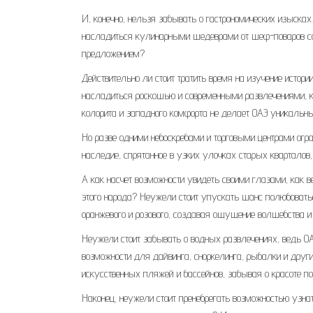
И, конечно, нельзя забывать о гастрономических изыска
насладиться кулинарными шедеврами от шеф-поваров со в
предложением?
Действительно ли стоит тратить время на изучение исто
насладиться роскошью и современными развлечениями, ко
колорита и западного комфорта не делает ОАЭ уникаль
Но разве одними небоскребами и торговыми центрами огра
наследие, спрятанное в узких улочках старых кварталов
А как насчет возможности увидеть своими глазами, как
этого народа? Неужели стоит упускать шанс полюбоват
оранжевого и розового, создавая ощущение волшебства и
Неужели стоит забывать о водных развлечениях, ведь О
возможности для дайвинга, сноркелинга, рыбалки и друг
искусственных пляжей и бассейнов, забывая о красоте п
Наконец, неужели стоит пренебрегать возможностью узнат