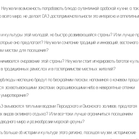
х. Неужели возможность попробовать блюда аутентичной арабской кухни, а та
сего мира, не делает ОАЭ достопримечательности это интересно и аппетитн
рии и культуры этой молодой, но быстро развивающейся страны? Или лучше п
торые она предлагает? Неужели сочетание традиций и инноваций, восточного
ным местом для посещения?
ничивается очарование этой страны? Неужели стоит игнорировать богатое кул
, в традиционных ремеслах и в гостеприимстве местных жителей?
 верблюды неспешно бредут по бескрайним пескам, напоминая о кочевом прош
ься захватывающими закатами, окрашивающими небо в невероятные оттенки
 умиротворения?
АЭ омываются теплыми водами Персидского и Оманского заливов, предлагая
их видов активного отдыха? Или все-таки лучше ограничиться посещением
одводного мира и разнообразии морской фауны?
ь больше об истории и культуре этого региона, посещая музеи, исторические