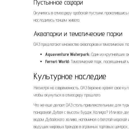
Пустынное сафари
Окунитесь в атмосферу арабской пустыни, прокатившись
насладитесь танцем живота.
Аквапарки и тематические парки
ОАЭ предлагают множество аквапарков и тематических пар
Aquaventure Waterpark:
Один из крупнейших ак
Ferrari World:
Тематический парк, посвященный м
Культурное наследие
Несмотря на современность, ОАЭ бережно хранят свое кул
чтобы окунуться в атмосферу прошлого.
Что же еще делает ОАЭ столь привлекательным для тури
панорамой Дубая с высоты Бурдж Халифа? Или все дело 
водам Дубайского залива, напоминая о богатой морской 
ведущих мировых брендов в огромных торговых центрах, 