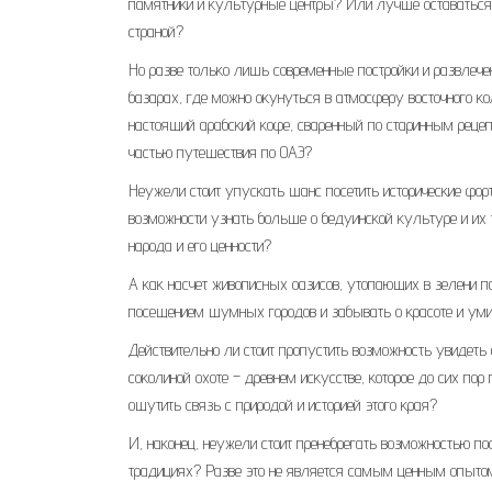
памятники и культурные центры? Или лучше оставаться 
страной?
Но разве только лишь современные постройки и развлеч
базарах, где можно окунуться в атмосферу восточного ко
настоящий арабский кофе, сваренный по старинным рецеп
частью путешествия по ОАЭ?
Неужели стоит упускать шанс посетить исторические фор
возможности узнать больше о бедуинской культуре и их 
народа и его ценности?
А как насчет живописных оазисов, утопающих в зелени 
посещением шумных городов и забывать о красоте и уми
Действительно ли стоит пропустить возможность увидеть 
соколиной охоте – древнем искусстве, которое до сих п
ощутить связь с природой и историей этого края?
И, наконец, неужели стоит пренебрегать возможностью п
традициях? Разве это не является самым ценным опытом,