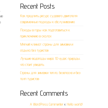
Recent Posts
,
Как продлить ресурс судового двигателя:
ие
современные подходы к обслуживанию
о
Походы в горы: как подготовиться к
приключению в скалах
Мягкий климат: страны для зимовки и
отдыха без туристов
Лучшие водопады мира: 10 чудес природы,
что стоит увидеть
Страны для зимовки: тепло, безопасно и без
толп туристов
Recent Comments
A WordPress Commenter
к
Hello world!