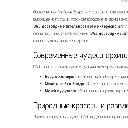
1 ма
Объединенные Арабские Эмираты – это страна, где древни
выросшее из пустыни, поражает воображение своими ам
ОАЭ достопримечательности это интересно
для лю
своем прошлом. И действительно,
ОАЭ достопримечат
головокружительных небоскребов.
Современные чудеса архит
ОАЭ славятся своими архитектурными шедеврами, которы
Бурдж Халифа:
Самый высокий небоскреб в мире
Мечеть шейха Зайда:
Величественная мечеть в
Музей будущего:
Инновационное архитектурное 
Природные красоты и развл
Помимо современных чудес, ОАЭ предлагают и природные