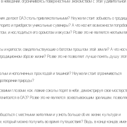
в неведении, ограничиваясь поверхностным знакомством с этой удивительной
ения делают ОАЭ столь привлекательными? Неужели стоит забывать о традиц
лорита и приобрести уникальные сувениры? А что насчет возможности попробо
там, и насладиться его ароматом и вкусом? Разве это не является неотъемл
ты и крепости, свидетельствующие о богатом прошлом этой земли? А что насч
традиционном образе жизни? Разве это не позволяет лучше понять душу этог
пальм и наполненных прохладой и тишиной? Неужели стоит ограничиваться
ротворении природы?
своими глазами, как ловкие соколы парят в небе, демонстрируя свое мастерст
ор почитается в ОАЭ? Разве это не является захватывающим зрелищем, позво
ообщаться с местными жителями и узнать больше об их жизни, культуре и
 который можно получить во время путешествия? Ведь, в конце концов, име